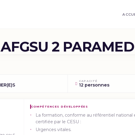
ACCU
AFGSU 2 PARAMED
CAPACITÉ
IER(E)S
12 personnes
COMPÉTENCES DÉVELOPPÉES
La formation, conforme au référentiel national 
certifiée par le CESU :
Urgences vitales.
ge seul