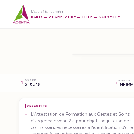
L'art et la manière
PARIS — GUADELOUPE — LILLE — MARSEILLE
DURÉE
PUBLIC
3 jours
INFIRM
OBJECTIFS
L'Attestation de Formation aux Gestes et Soins
d'Urgence niveau 2 a pour objet l'acquisition des
connaissances nécessaires à l'identification d'une
urgence à caractère médical et à sa prise en char