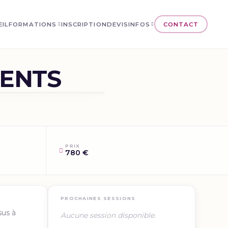
EIL
FORMATIONS
INSCRIPTION
DEVIS
INFOS
CONTACT
MENTS
PRIX
780 €
PROCHAINES SESSIONS
sus à
Aucune session disponible.