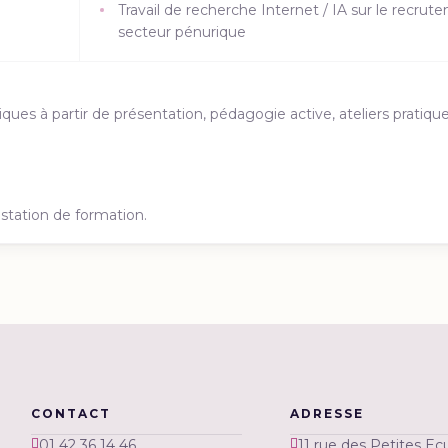
Travail de recherche Internet / IA sur le recru
secteur pénurique
s à partir de présentation, pédagogie active, ateliers pratique
estation de formation.
CONTACT
ADRESSE
01 42 36 14 46
11 rue des Petites Ecu