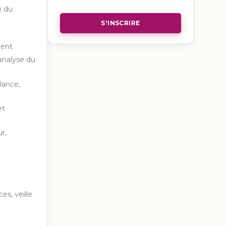
x du
S'INSCRIRE
ment
analyse du
lance,
et
r,
s, veille