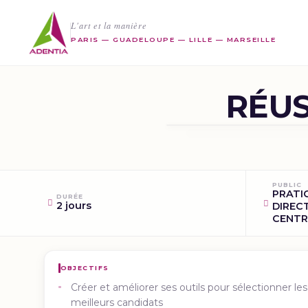
L'art et la manière
PARIS — GUADELOUPE — LILLE — MARSEILLE
RÉUS
PUBLIC
PRATI
DURÉE
2 jours
DIREC
CENTR
OBJECTIFS
Créer et améliorer ses outils pour sélectionner les
meilleurs candidats