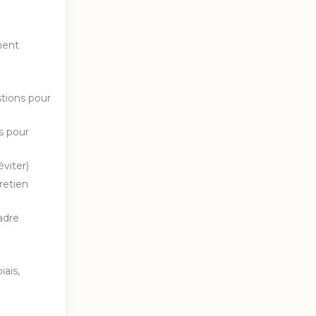
ment
tions pour
s pour
éviter)
retien
adre
iais,